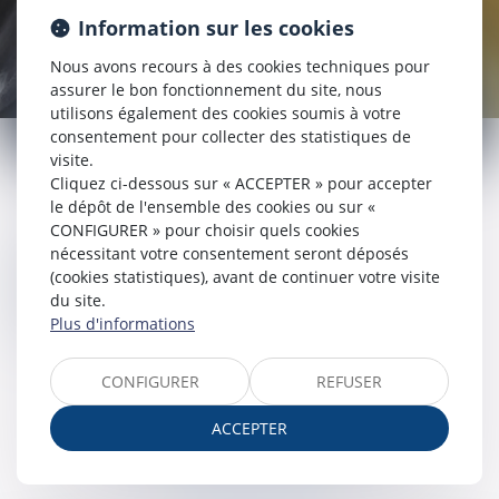
Information sur les cookies
Nous avons recours à des cookies techniques pour
assurer le bon fonctionnement du site, nous
utilisons également des cookies soumis à votre
DROIT FISCAL
consentement pour collecter des statistiques de
visite.
Cliquez ci-dessous sur « ACCEPTER » pour accepter
le dépôt de l'ensemble des cookies ou sur «
CONFIGURER » pour choisir quels cookies
Choix du régime fiscal,
nécessitant votre consentement seront déposés
Intégration fiscale,
(cookies statistiques), avant de continuer votre visite
Contrôle et contentieux fiscaux,
du site.
Plus d'informations
Cession de l’entreprise à un tiers
CONFIGURER
REFUSER
ACCEPTER
Voir tous les domaines d'intervention
Contacter un expert