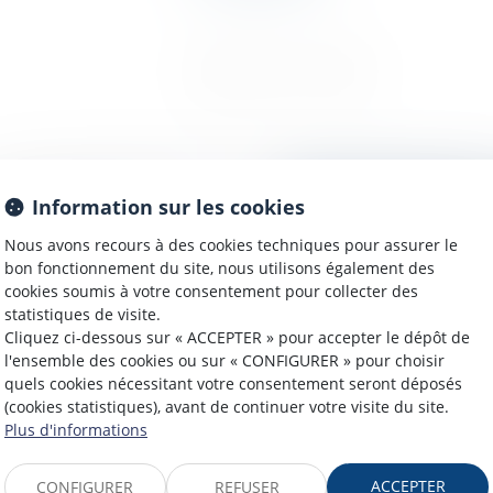
Information sur les cookies
 INDEMNITÉ DE
TRANSACTION ET 
Nous avons recours à des cookies techniques pour assurer le
U DÉLAI !
JUSQU'OÙ VA LA 
bon fonctionnement du site, nous utilisons également des
les au travail
Droit du travail - Sala
cookies soumis à votre consentement pour collecter des
statistiques de visite.
taire à la retraite
La transaction est u
Cliquez ci-dessous sur « ACCEPTER » pour accepter le dépôt de
le aux créances
aux parties de mettr
l'ensemble des cookies ou sur « CONFIGURER » pour choisir
..
concessions réciproq
quels cookies nécessitant votre consentement seront déposés
(cookies statistiques), avant de continuer votre visite du site.
Lire la suite
Plus d'informations
ACCEPTER
CONFIGURER
REFUSER