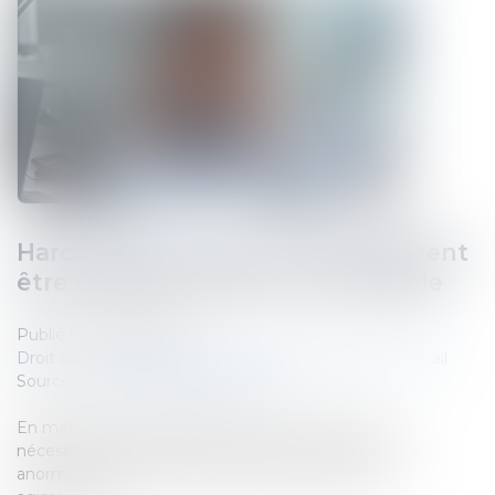
Harcèlement moral : les faits doivent
être examinés dans leur ensemble
Publié le :
03/08/2026
Droit du travail - Salariés
/
Relation individuelles au travail
Source :
www.lemag-juridique.com
En matière de harcèlement moral, ce n'est pas
nécessairement un fait isolé qui révèle une situation
anormale, mais bien l'accumulation de plusieurs