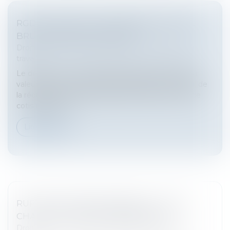
RGDU : QUEL EST LE MONTANT DU SMIC
BRUT RETENU POUR 2026 ?
Droit du travail - Salariés
/
Relation individuelles au
travail
Le décret du 12 juin 2026 gèle pour l’année 2026 la
valeur du Smic à retenir pour l’éligibilité et le calcul de
la réduction générale dégressive unique (RGDU) de
cotisations pat...
Lire la suite
RUPTURE CONVENTIONNELLE : CE QUI
CHANGE AU 1ER SEPTEMBRE 2026
Droit du travail - Salariés
/
Relation individuelles au