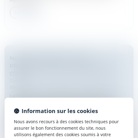
Lire la suite
NON-CONCURRENCE : PAS DE
PROROGATION DU DÉLAI PENDANT LE
COVID
Droit du travail - Salariés
/
Relation individuelles au
travail
La faculté pour un employeur de renoncer à une
clause de non-concurrence ne constitue pas une
résiliation de convention au sens de l'article 5 de
Information sur les cookies
l'ordonnance n° 2020-306 du 25...
Nous avons recours à des cookies techniques pour
assurer le bon fonctionnement du site, nous
Lire la suite
utilisons également des cookies soumis à votre