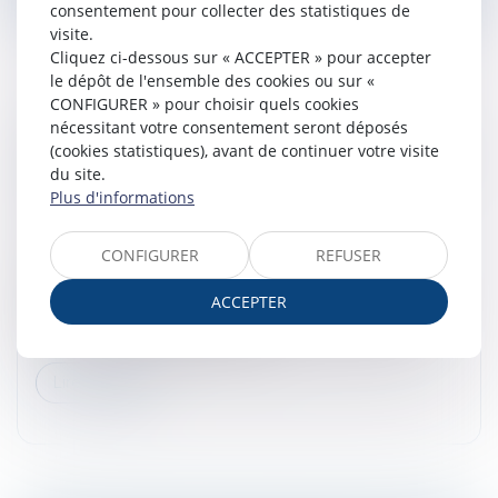
consentement pour collecter des statistiques de
visite.
Cliquez ci-dessous sur « ACCEPTER » pour accepter
le dépôt de l'ensemble des cookies ou sur «
CONFIGURER » pour choisir quels cookies
nécessitant votre consentement seront déposés
DROITS DES TRAVAILLEURS DES
(cookies statistiques), avant de continuer votre visite
PLATEFORMES : ADOPTION DES PREMIÈRES
du site.
NORMES INTERNATIONALES
Plus d'informations
Droit du travail - Salariés
/
Relation individuelles au
travail
CONFIGURER
REFUSER
Réunis à Genève lors de la 114e Conférence
internationale du Travail, les représentants des 187
ACCEPTER
États membres de l'Organisation internationale du
Travail (OIT) ont adopté une pr...
Lire la suite