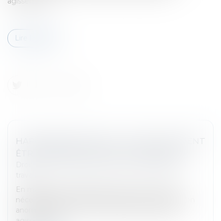
agissements...
Lire la suite
HARCÈLEMENT MORAL : LES FAITS DOIVENT
ÊTRE EXAMINÉS DANS LEUR ENSEMBLE
Droit du travail - Salariés
/
Relation individuelles au
travail
En matière de harcèlement moral, ce n'est pas
nécessairement un fait isolé qui révèle une situation
anormale, mais bien l'accumulation de plusieurs
agissements...