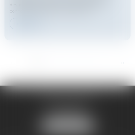
destinataire des propos ou comportements à
connotation sexuelle ou sexiste. Dès lo...
Lire la suite
...
<<
<
1
2
3
4
5
6
7
>
>>
HARNO & ASSOCIÉS
26 rue de Ruat
33000 BORDEAUX
Tél :
05 33 89 17 50
NOUS LOCALISER