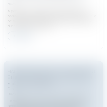
travail
À partir du 1er septembre 2026, les salariés qui
partiront dans le cadre d’une rupture conventionnelle
ne bénéficieront plus de la même durée maximale
d’indemnisation qu’auparav...
Lire la suite
HARCÈLEMENT SEXUEL : UN SALARIÉ PEUT
ÊTRE VICTIME SANS ÊTRE DIRECTEMENT
VISÉ PAR LES PROPOS
Droit du travail - Salariés
/
Relation individuelles au
travail
Le harcèlement sexuel au travail ne suppose pas
nécessairement que le salarié soit directement