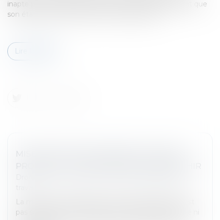
inapte par le médecin du travail en juin 2019, précisant que
son état de santé excluait tout reclassement...
Lire la suite
MISE À PIED DISCIPLINAIRE ET SALARIÉ
PROTÉGÉ : LES LIMITES À NE PAS FRANCHIR
Droit du travail - Salariés
/
Relation individuelles au
travail
La mise à pied disciplinaire d’un salarié protégé n’est
pas soumise à son accord dès lors qu’elle n’entraîne ni