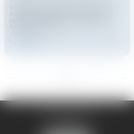
En droit du travail, le licenciement d’une salariée en
état de grossesse bénéficie d’une protection
particulière visant à prévenir toute discrimination
fondée sur cet état. Lors...
Lire la suite
...
...
<<
<
4
5
6
7
8
9
10
>
>>
HARNO & ASSOCIÉS
26 rue de Ruat
33000 BORDEAUX
Tél :
05 33 89 17 50