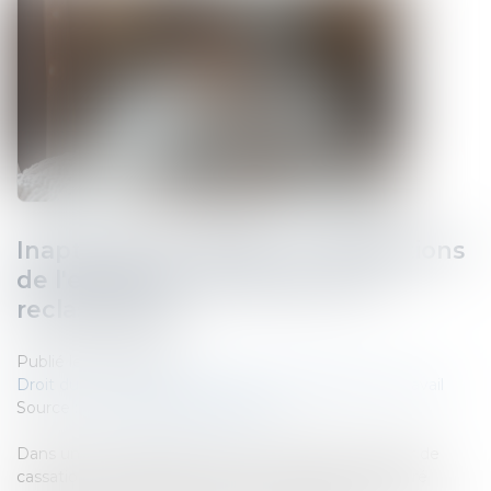
Inaptitude du salarié : les obligations
de l'employeur à l'épreuve du
reclassement
Publié le :
16/12/2024
Droit du travail - Salariés
/
Relation individuelles au travail
Source :
www.lemag-juridique.com
Dans une affaire portée à la connaissance de la Cour de
cassation le 4 décembre dernier, un salarié fut déclaré