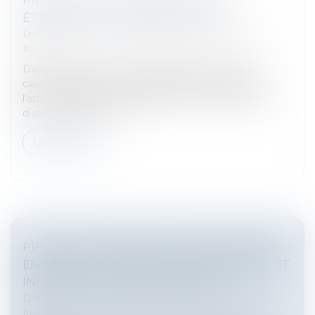
ÉTENDUE DE L’OFFICE DU JUGE
Droit du travail - Salariés
/
Relation individuelles au
travail
Dans un arrêt du 14 novembre 2024, la Cour de
cassation rappelle qu’en application de l’alinéa 3 de
l'article 1er de la loi n°2008-496 du 27 mai 2008, la
discrimination inclut t...
Lire la suite
PROTECTION RENFORCÉE DES SALARIÉES
ENCEINTES : NULLITÉ DU LICENCIEMENT ET
INDEMNITÉS COMPENSATOIRES
Droit du travail - Salariés
/
Relation individuelles au
travail