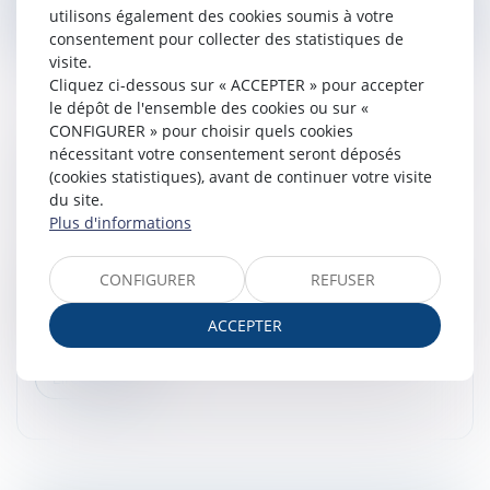
utilisons également des cookies soumis à votre
consentement pour collecter des statistiques de
visite.
Cliquez ci-dessous sur « ACCEPTER » pour accepter
le dépôt de l'ensemble des cookies ou sur «
CONFIGURER » pour choisir quels cookies
nécessitant votre consentement seront déposés
LICENCIEMENT DU CONSEILLER DU SALARIÉ
(cookies statistiques), avant de continuer votre visite
: RAPPEL DES CONDITIONS STRICTES
du site.
Droit du travail - Salariés
/
Relation individuelles au
Plus d'informations
travail
La Cour de cassation a récemment rappelé qu’en
CONFIGURER
REFUSER
application des articles L. 1232-14 et L. 2411-21 du Code
du travail, le licenciement du conseiller du salarié ne
ACCEPTER
peut intervenir...
Lire la suite