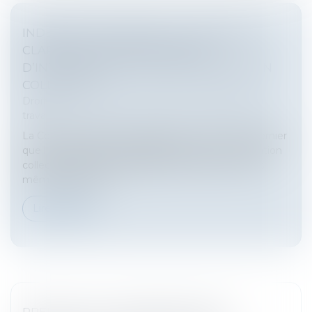
INDEMNITÉ DE DÉPART À LA RETRAITE :
CLARIFICATION DES PRINCIPES
D’INTERPRÉTATION D’UNE CONVENTION
COLLECTIVE
Droit du travail - Salariés
/
Relation individuelles au
travail
La Cour de cassation a rappelé le 20 novembre dernier
que l’interprétation des dispositions d’une convention
collective, en cas d’ambiguïté, s’effectue selon les
mêmes règles qu...
Lire la suite
PREUVE DE LA DISCRIMINATION ET