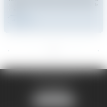
son indemnité de licenciement calculée sur la base de
ses sala...
Lire la suite
...
...
<<
<
2
3
4
5
6
7
8
>
>>
HARNO & ASSOCIÉS
26 rue de Ruat
33000 BORDEAUX
Tél :
05 33 89 17 50
NOUS LOCALISER