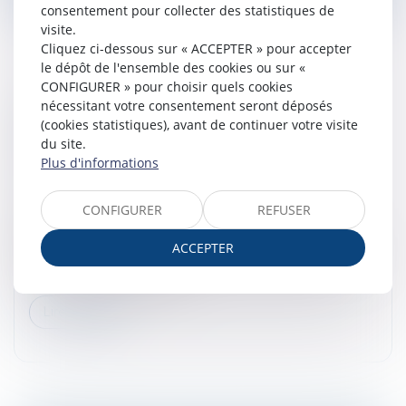
consentement pour collecter des statistiques de
visite.
Cliquez ci-dessous sur « ACCEPTER » pour accepter
le dépôt de l'ensemble des cookies ou sur «
CONFIGURER » pour choisir quels cookies
LICENCIEMENT NUL : LES INDEMNITÉS
nécessitant votre consentement seront déposés
(cookies statistiques), avant de continuer votre visite
DOIVENT INCLURE PRIMES ET HEURES
du site.
SUPPLÉMENTAIRES
Plus d'informations
Droit du travail - Salariés
/
Relation individuelles au
travail
CONFIGURER
REFUSER
Dans le cadre d’un licenciement reconnu comme
étant nul, mais où le salarié ne demande pas sa
ACCEPTER
réintégration, celui-ci a droit à une indemnité minimale
équivalente aux salaires d...
Lire la suite