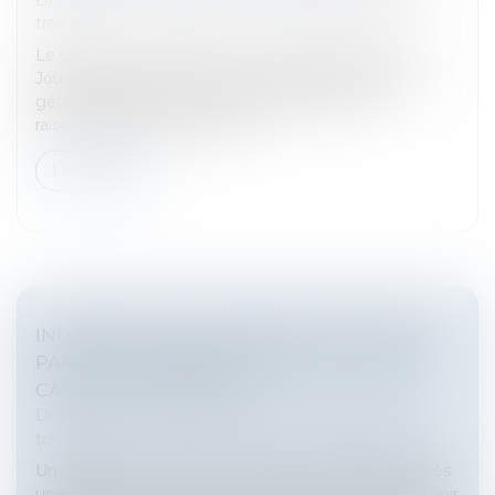
travail
Le décret n° 2025-252 du 20 mars 2025, publié au
Journal officiel du 21 mars 2025, précise que la zone
géographique définie dans le cadre de l’offre
raisonnable d’emploi (ORE) e...
Lire la suite
INDEMNITÉ DE LICENCIEMENT ET TEMPS
PARTIEL THÉRAPEUTIQUE : LA COUR DE
CASSATION TRANCHE !
Droit du travail - Salariés
/
Relation individuelles au
travail
Un salarié licencié alors qu’il est en arrêt maladie après
une période de temps partiel thérapeutique peut-il voir