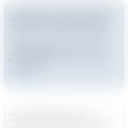
LICENCIEMENT : 5 JOURS PLEINS DOIVENT
S'ÉCOULER ENTRE LA CONVOCATION À
ENTRETIEN ET L'ENTRETIEN PRÉALABLE
Droit du travail - Salariés
/
Relation individuelles au
travail
L'entretien préalable est obligatoire dans le cadre
d'une procédure de licenciement, quel que soit le
motif du licenciement...
Lire la suite
OFFRE RAISONNABLE D'EMPLOI :
PRÉCISION SUR LA ZONE GÉOGRAPHIQUE
Droit du travail - Salariés
/
Relation individuelles au