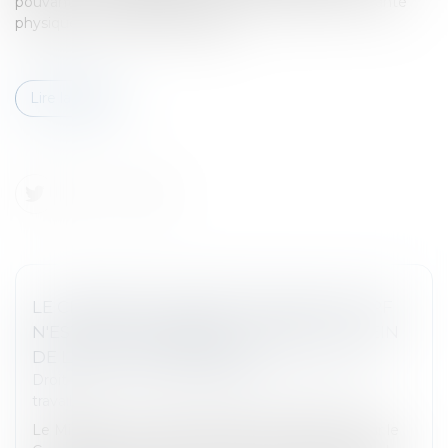
pouvant porter atteinte aux droits, à la dignité, à la santé
physique ou mentale du salarié...
Lire la suite
LE CESSIBILITÉ DES DROITS ISSUS DU CPF
N'EST PAS AUTORISÉE, Y COMPRIS AU SEIN
DE LA CELLULE FAMILIALE
Droit du travail - Salariés
/
Relation individuelles au
travail
Le Ministère du travail a apporté des précisions sur le