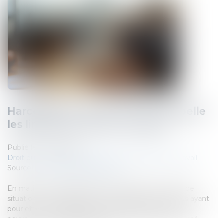
Harcèlement moral : la Cour rappelle
les limites du pouvoir du juge
Publié le :
23/04/2025
Droit du travail - Salariés
/
Relation individuelles au travail
Source :
www.lemag-juridique.com
En matière de harcèlement moral au travail, ce type de
situation est caractérisé par des agissements répétés ayant
pour effet une dégradation des conditions de travail