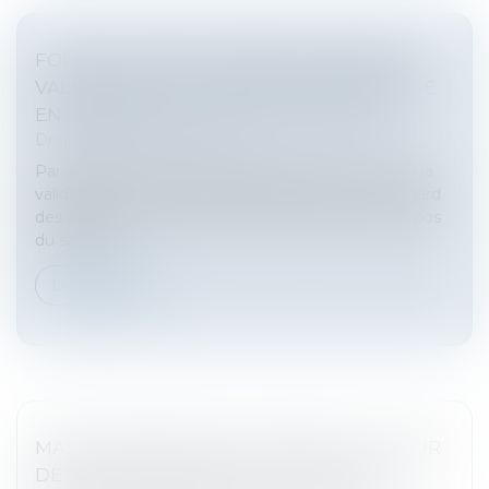
FORFAIT JOURS ET SANTÉ DU SALARIÉ :
VALIDATION D’UN ACCORD D’ENTREPRISE
ENCADRANT LA CHARGE DE TRAVAIL
Droit du travail - Salariés
Par cet arrêt, la Cour de cassation se prononce sur la
validité d’une convention de forfait en jours au regard
des exigences relatives au droit à la santé et au repos
du salarié...
Lire la suite
MALADIE PENDANT LES CONGÉS : LA COUR
DE CASSATION CONSACRE LE DROIT AU