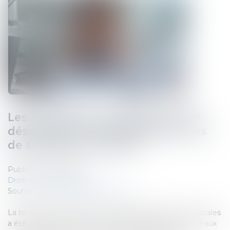
Les allocations chômage peuvent
désormais être suspendues en cas
de suspicion de fraude
Publié le :
15/07/2026
Droit du travail - Salariés
Source :
www.service-public.gouv.fr
La loi relative à la lutte contre les fraudes sociales et fiscales
a été promulguée le 25 juin 2026. Elle prévoit de nouveaux