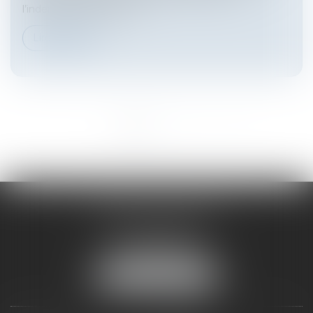
l’indemnité spécifique d...
Lire la suite
<<
<
1
2
3
>
>>
HARNO & ASSOCIÉS
26 rue de Ruat
33000 BORDEAUX
Tél :
05 33 89 17 50
NOUS LOCALISER