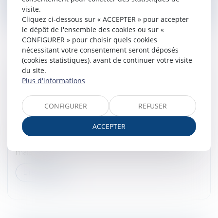
visite.
Cliquez ci-dessous sur « ACCEPTER » pour accepter
le dépôt de l'ensemble des cookies ou sur «
CONFIGURER » pour choisir quels cookies
nécessitant votre consentement seront déposés
(cookies statistiques), avant de continuer votre visite
du site.
VISITE MÉDICALE DE REPRISE ET
Plus d'informations
CONVENTION COLLECTIVE : L’EMPLOYEUR
TENU MALGRÉ L’ÉVOLUTION DES TEXTES
CONFIGURER
REFUSER
Droit du travail - Salariés
Par cet arrêt, la Cour de cassation se prononce sur
ACCEPTER
l’obligation pour l’employeur d’organiser une visite
médicale de reprise à l’issue d’un arrêt de travail pour
maladie...
Lire la suite