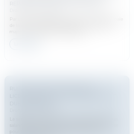
REPORT DES JOURS DE CONGÉ PAYÉ
Droit du travail - Salariés
Par un arrêt du 10 septembre 2025, la chambre sociale
de la Cour de cassation a opéré en un revirement
majeur en matière de congés payés...
Lire la suite
RUPTURE CONVENTIONNELLE ET
LICENCIEMENT : QUELLE INDEMNITÉ EST
DUE AU SALARIÉ ?
Droit du travail - Salariés
La signature d’une rupture conventionnelle avec un
salarié n’empêche pas son employeur de le licencier
pour faute grave. Mais le salarié a alors droit à