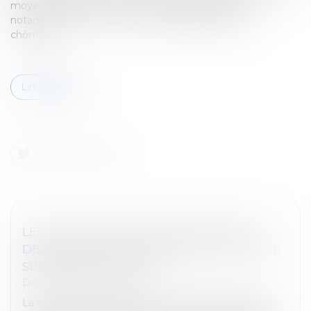
moyens de détection et de sanction des fraudes,
notamment en ce qui concerne les allocations de
chômage...
Lire la suite
LES ALLOCATIONS CHÔMAGE PEUVENT
DÉSORMAIS ÊTRE SUSPENDUES EN CAS DE
SUSPICION DE FRAUDE
Droit du travail - Salariés
La loi relative à la lutte contre les fraudes sociales et