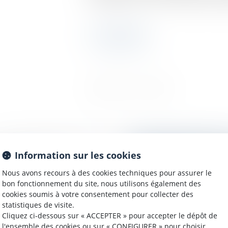
Lire la suite
Information sur les cookies
REUR SUR LES
DIVORCE : QUEL
USE SE PRESCRIT
QUI RISQUE D’AL
Nous avons recours à des cookies techniques pour assurer le
bon fonctionnement du site, nous utilisons également des
ÉBRATION DU
DÉBUT SEPTEMBR
cookies soumis à votre consentement pour collecter des
Droit de la famille, 
statistiques de visite.
et séparation
 patrimoine
/
Divorce
Cliquez ci-dessous sur « ACCEPTER » pour accepter le dépôt de
l'ensemble des cookies ou sur « CONFIGURER » pour choisir
À partir du 1er sep