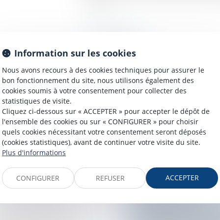
mère...
Lire la suite
Information sur les cookies
Nous avons recours à des cookies techniques pour assurer le
bon fonctionnement du site, nous utilisons également des
cookies soumis à votre consentement pour collecter des
statistiques de visite.
Cliquez ci-dessous sur « ACCEPTER » pour accepter le dépôt de
l'ensemble des cookies ou sur « CONFIGURER » pour choisir
quels cookies nécessitant votre consentement seront déposés
(cookies statistiques), avant de continuer votre visite du site.
Plus d'informations
DE DE
DIVORCE ET PENS
NSÉQUENCE DE
VOUS DEVEZ SAV
ACCEPTER
CONFIGURER
REFUSER
T DE DIVORCE
Droit de la famille, 
et séparation
 patrimoine
/
Divorce
Le divorce est une ét