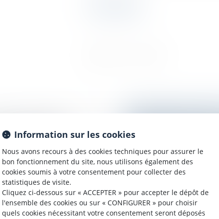
Lire la suite
REUR SUR LES
DIVORCE : QUEL
Information sur les cookies
USE SE PRESCRIT
QUI RISQUE D’AL
ÉBRATION DU
DÉBUT SEPTEMBR
Nous avons recours à des cookies techniques pour assurer le
bon fonctionnement du site, nous utilisons également des
Droit de la famille, 
cookies soumis à votre consentement pour collecter des
et séparation
 patrimoine
/
Divorce
statistiques de visite.
À partir du 1er sep
Cliquez ci-dessous sur « ACCEPTER » pour accepter le dépôt de
magistrats de diriger 
au Togo. Le 26 juin
l'ensemble des cookies ou sur « CONFIGURER » pour choisir
vers une médiation p
quels cookies nécessitant votre consentement seront déposés
té du mariage pour