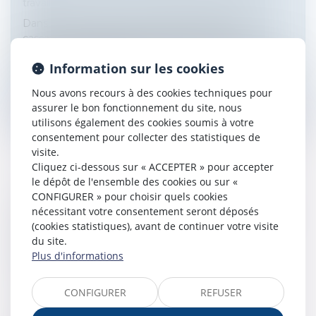
travail
Dans une décision du 25 octobre 2023, la Cour de
cassation juge que le salarié temporaire peut
prétendre, en application de l'article L 1251-18 du Code
Information sur les cookies
du travail, au paiement d...
Nous avons recours à des cookies techniques pour
Lire la suite
assurer le bon fonctionnement du site, nous
utilisons également des cookies soumis à votre
consentement pour collecter des statistiques de
visite.
Cliquez ci-dessous sur « ACCEPTER » pour accepter
le dépôt de l'ensemble des cookies ou sur «
CONFIGURER » pour choisir quels cookies
L’ALLÉGATION DE FRAUDE DANS LA
nécessitant votre consentement seront déposés
CANDIDATURE N’EXCLUT PAS LE RESPECT
(cookies statistiques), avant de continuer votre visite
DE LA PROCÉDURE D’AUTORISATION
du site.
ADMINISTRATIVE EN VUE D’UN
Plus d'informations
LICENCIEMENT
Droit du travail - Salariés
/
Relation individuelles au
CONFIGURER
REFUSER
travail