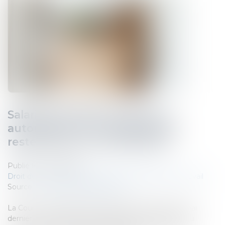
Salarié protégé licencié sans
autorisation : les congés payés
restent dus en cas d’éviction
Publié le :
26/05/2026
Droit du travail - Salariés
/
Relation individuelles au travail
Source :
www.lemag-juridique.com
La Cour de cassation a précisé dans un arrêt du 13 mai
dernier les conséquences indemnitaires attachées au