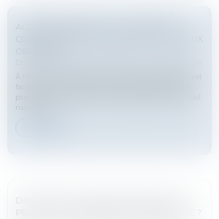
ACCOUCHEMENT SOUS X : COMMENT
CONCILIER DROIT AU SECRET ET ACCÈS AUX
ORIGINES ?
Droit de la famille, des personnes et de leur patrimoine
À l'heure où la recherche des origines de naissance est
facilitée par les réseaux sociaux et par la pratique de
plus en plus répandue des tests génétiques, le Conseil
national d...
Lire la suite
DANS QUELS CAS UNE RUPTURE DE CDD
PEUT ÊTRE CONSIDÉRÉE COMME ABUSIVE ?