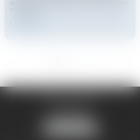
dans l’impossibilité d’agir par suite d’un empêchement
résultant de...
Lire la suite
...
<<
<
1
2
3
4
5
6
7
>
>>
HARNO & ASSOCIÉS
26 rue de Ruat
33000 BORDEAUX
Tél :
05 33 89 17 50
NOUS LOCALISER