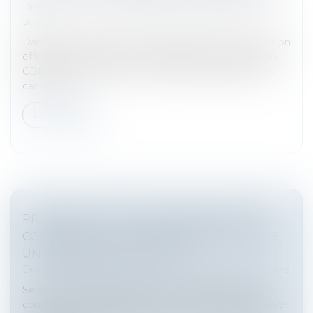
Droit du travail - Salariés
/
Relation individuelles au
travail
Dans un arrêt rendu le 9 avril 2026, la Cour de cassation
effectue un rappel sur les conditions de rupture d’un
CDD dans le cas d’un arrêt de travail. Elle précise les
cas où un...
Lire la suite
PRESCRIPTION D’UNE CRÉANCE ENTRE
CONCUBINS : LE CONCUBINAGE N’EST PAS
UN EMPÊCHEMENT D’AGIR
Droit de la famille, des personnes et de leur patrimoine
Selon l’article 2234 du Code civil, la prescription ne
court pas ou est suspendue contre celui qui se trouve