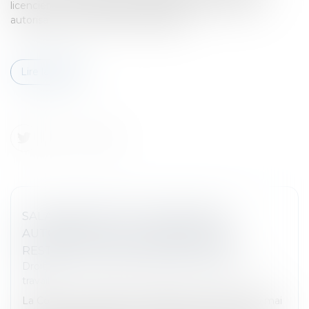
licenciement nul d’un salarié protégé intervenu sans
autorisation administrative préalable...
Lire la suite
SALARIÉ PROTÉGÉ LICENCIÉ SANS
AUTORISATION : LES CONGÉS PAYÉS
RESTENT DUS EN CAS D’ÉVICTION
Droit du travail - Salariés
/
Relation individuelles au
travail
La Cour de cassation a précisé dans un arrêt du 13 mai