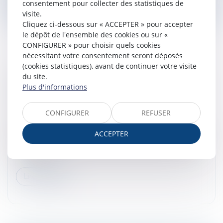
consentement pour collecter des statistiques de
visite.
Cliquez ci-dessous sur « ACCEPTER » pour accepter
le dépôt de l'ensemble des cookies ou sur «
CONFIGURER » pour choisir quels cookies
nécessitant votre consentement seront déposés
(cookies statistiques), avant de continuer votre visite
FORFAIT JOURS ET SANTÉ DU SALARIÉ :
du site.
VALIDATION D’UN ACCORD D’ENTREPRISE
Plus d'informations
ENCADRANT LA CHARGE DE TRAVAIL
Droit du travail - Salariés
CONFIGURER
REFUSER
Par cet arrêt, la Cour de cassation se prononce sur la
ACCEPTER
validité d’une convention de forfait en jours au regard
des exigences relatives au droit à la santé et au repos
du salarié...
Lire la suite