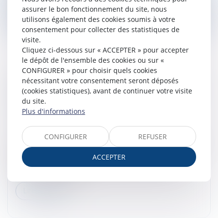
Lire la suite
assurer le bon fonctionnement du site, nous
utilisons également des cookies soumis à votre
consentement pour collecter des statistiques de
visite.
Cliquez ci-dessous sur « ACCEPTER » pour accepter
le dépôt de l'ensemble des cookies ou sur «
CONFIGURER » pour choisir quels cookies
RESPECT DU DROIT DU TRAVAIL PAR LES
nécessitant votre consentement seront déposés
(cookies statistiques), avant de continuer votre visite
PLATES-FORMES DE VTC ET LOYAUTÉ DE LA
du site.
CONCURRENCE
Plus d'informations
Droit du travail - Salariés
/
Relation individuelles au
travail
CONFIGURER
REFUSER
Une société gestionnaire d’une centrale de réservation
de taxis en région parisienne, qui propose aussi des
ACCEPTER
voitures de transport avec chauffeur (VTC) à la
réservation via des s...
Lire la suite