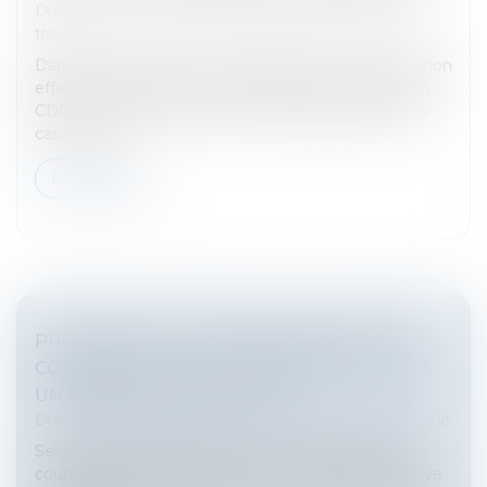
Droit du travail - Salariés
/
Relation individuelles au
travail
Dans un arrêt rendu le 9 avril 2026, la Cour de cassation
effectue un rappel sur les conditions de rupture d’un
CDD dans le cas d’un arrêt de travail. Elle précise les
cas où un...
Lire la suite
PRESCRIPTION D’UNE CRÉANCE ENTRE
CONCUBINS : LE CONCUBINAGE N’EST PAS
UN EMPÊCHEMENT D’AGIR
Droit de la famille, des personnes et de leur patrimoine
Selon l’article 2234 du Code civil, la prescription ne
court pas ou est suspendue contre celui qui se trouve