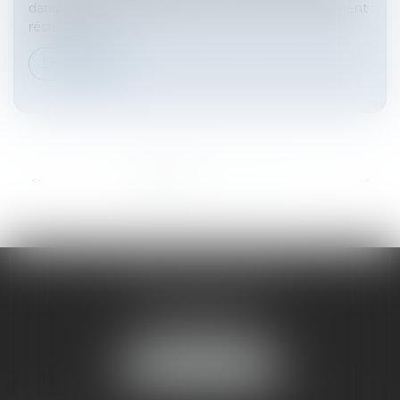
dans l’impossibilité d’agir par suite d’un empêchement
résultant de...
Lire la suite
...
<<
<
1
2
3
4
5
6
7
>
>>
HARNO & ASSOCIÉS
26 rue de Ruat
33000 BORDEAUX
Tél :
05 33 89 17 50
NOUS LOCALISER