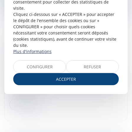
consentement pour collecter des statistiques de
visite.
Cliquez ci-dessous sur « ACCEPTER » pour accepter
le dépôt de l'ensemble des cookies ou sur «
CONFIGURER » pour choisir quels cookies
nécessitant votre consentement seront déposés
(cookies statistiques), avant de continuer votre visite
FORFAIT JOURS ET SANTÉ DU SALARIÉ :
du site.
VALIDATION D’UN ACCORD D’ENTREPRISE
Plus d'informations
ENCADRANT LA CHARGE DE TRAVAIL
Droit du travail - Salariés
CONFIGURER
REFUSER
Par cet arrêt, la Cour de cassation se prononce sur la
ACCEPTER
validité d’une convention de forfait en jours au regard
des exigences relatives au droit à la santé et au repos
du salarié...
Lire la suite