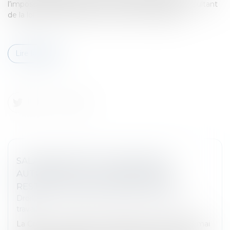
l’impossibilité d’agir par suite d’un empêchement résultant
de la loi, d’une convention ou de la force majeure...
Lire la suite
SALARIÉ PROTÉGÉ LICENCIÉ SANS
AUTORISATION : LES CONGÉS PAYÉS
RESTENT DUS EN CAS D’ÉVICTION
Droit du travail - Salariés
/
Relation individuelles au
travail
La Cour de cassation a précisé dans un arrêt du 13 mai