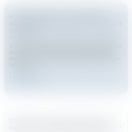
ACCOUCHEMENT SOUS X : COMMENT
CONCILIER DROIT AU SECRET ET ACCÈS AUX
ORIGINES ?
Droit de la famille, des personnes et de leur patrimoine
À l'heure où la recherche des origines de naissance est
facilitée par les réseaux sociaux et par la pratique de
plus en plus répandue des tests génétiques, le Conseil
national d...
Lire la suite
DANS QUELS CAS UNE RUPTURE DE CDD
PEUT ÊTRE CONSIDÉRÉE COMME ABUSIVE ?