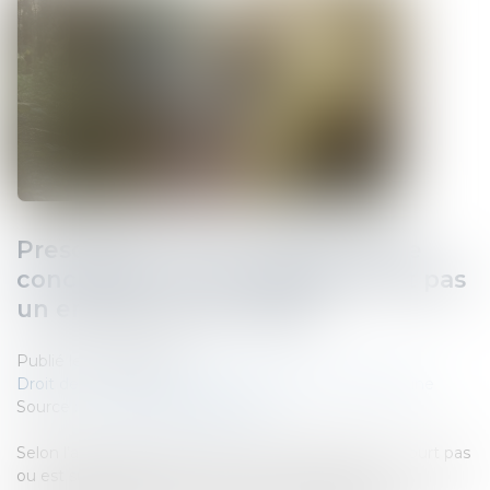
Prescription d’une créance entre
concubins : le concubinage n’est pas
un empêchement d’agir
Publié le :
22/09/2025
Droit de la famille, des personnes et de leur patrimoine
Source :
www.lemag-juridique.com
Selon l’article 2234 du Code civil, la prescription ne court pas
ou est suspendue contre celui qui se trouve dans