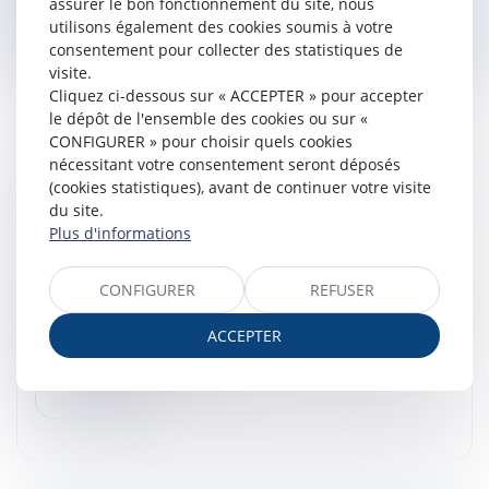
assurer le bon fonctionnement du site, nous
Lire la suite
utilisons également des cookies soumis à votre
consentement pour collecter des statistiques de
visite.
Cliquez ci-dessous sur « ACCEPTER » pour accepter
le dépôt de l'ensemble des cookies ou sur «
CONFIGURER » pour choisir quels cookies
nécessitant votre consentement seront déposés
LICENCIEMENT ET HARCÈLEMENT MORAL :
(cookies statistiques), avant de continuer votre visite
CHARGE DE LA PREUVE
du site.
Droit du travail - Salariés
/
Relation individuelles au
Plus d'informations
travail
Lorsque les faits invoqués dans la lettre de
CONFIGURER
REFUSER
licenciement caractérisent une cause réelle et sérieuse
de licenciement, le salarié doit démontrer que la
ACCEPTER
rupture de son contrat de...
Lire la suite