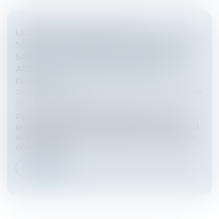
LIQUIDATION DU RÉGIME DE LA
SÉPARATION DE BIENS : LA JURIDICTION
SAISIE DOIT DÉTERMINER DES ÉLÉMENTS
ACTIFS ET PASSIFS DE LA MASSE À
PARTAGER
Droit de la famille, des personnes et de leur patrimoine
/
Divorce et séparation
Par un arrêt du 22 novembre 2023, la Cour de
cassation affirme, sur le fondement des articles 815-13
alinéa 1er, 815-17 alinéa 1er, 825, 870 et 1542 du Code
civil, qu’il apparti...
Lire la suite