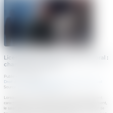
Licenciement et harcèlement moral :
charge de la preuve
Publié le :
07/12/2023
Droit du travail - Salariés
/
Relation individuelles au travail
Source :
www.lemag-juridique.com
Lorsque les faits invoqués dans la lettre de licenciement
caractérisent une cause réelle et sérieuse de licenciement,
le salarié doit démontrer que la rupture de son contrat de