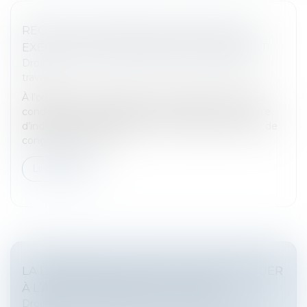
REQUALIFICATION D’UN CDD EN CDI ET
EXÉCUTION PROVISOIRE DE PLEIN DROIT
Droit du travail - Salariés
/
Relation individuelles au
travail
À l’origine du présent litige, un employeur avait été
condamné au paiement de diverses sommes à titre
d’indemnité de requalification, de rappel de salaire, de
congés payés et de...
Lire la suite
LA DÉCISION DU JUGE DOIT SE SUBSTITUER
À L’AVIS DU MÉDECIN DU TRAVAIL
Droit du travail - Salariés
/
Relation individuelles au