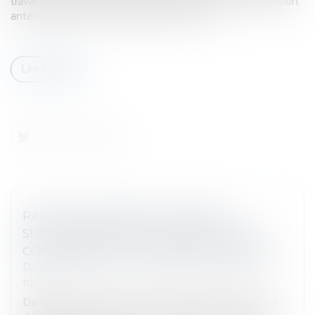
travail constitue une mesure de rétorsion à la dénonciation
antérieure de faits de harcèlement moral...
Lire la suite
RAPPEL DE PAIEMENT D’HEURES
SUPPLÉMENTAIRES ET ÉNIÈME RAPPEL
CONCERNANT LA CHARGE DE LA PREUVE
Droit du travail - Salariés
/
Relation individuelles au
travail
Dans une affaire portée à la connaissance de la Cour