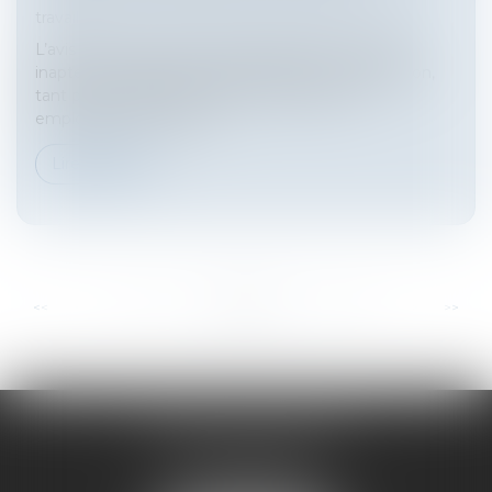
travail
L’avis du médecin du travail qui déclare un salarié
inapte à son poste peut faire l’objet de contestation,
tant par le salarié objet de l’avis que par son
employeur, selon une p...
Lire la suite
...
...
<<
<
20
21
22
23
24
25
26
>
>>
HARNO & ASSOCIÉS
26 rue de Ruat
33000 BORDEAUX