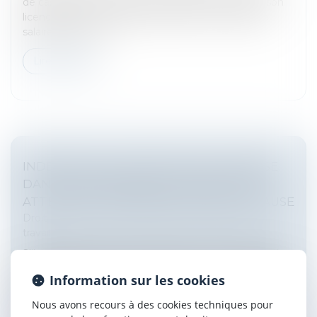
de cassation le 15 novembre dernier, à la suite de son
licenciement une salariée demandait un rappel de
salaire au titre d'h...
Lire la suite
INDEMNITÉ DE CONGÉS PAYÉS COMPRISE
DANS LA RÉMUNÉRATION FORFAITAIRE :
ATTENTION À LA RÉDACTION DE LA CLAUSE
Droit du travail - Salariés
/
Relation individuelles au
travail
S'il est possible d'inclure l'indemnité de congés payés
dans la rémunération forfaitaire lorsque des conditions
Information sur les cookies
particulières le justifient, cette inclusion doit résulter
d'une...
Nous avons recours à des cookies techniques pour