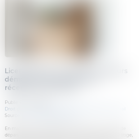
Licenciement : le compte à rebours
démarre le lendemain de la
réception de la lettre
Publié le :
02/06/2025
Droit du travail - Salariés
/
Relation individuelles au travail
Source :
www.lemag-juridique.com
En matière de contestation du licenciement, le point de
départ du délai de prescription est souvent source de litige,