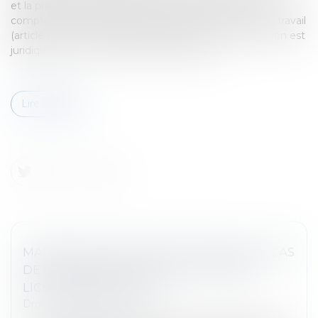
et la prescription de l’action en justice est d’un an à
compter de la notification de la rupture du contrat de travail
(article L 1471-1 du Code du travail). Or, cette notification est
juridiquement fixée à la date de réception...
Lire la suite
MAINTIEN DU CONTRAT DE TRAVAIL EN CAS
DE CHANGEMENT DE PRESTATAIRE ET
LICENCIEMENT ABUSIF
Droit du travail - Salariés