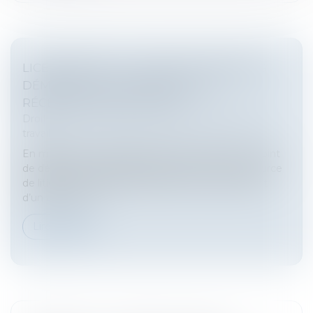
LICENCIEMENT : LE COMPTE À REBOURS
DÉMARRE LE LENDEMAIN DE LA
RÉCEPTION DE LA LETTRE
Droit du travail - Salariés
/
Relation individuelles au
travail
En matière de contestation du licenciement, le point
de départ du délai de prescription est souvent source
de litige, et la prescription de l’action en justice est
d’un an à com...
Lire la suite