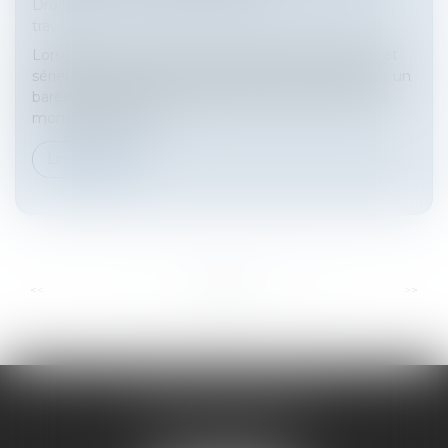
Droit du travail - Salariés
/
Relation individuelles au
travail
Lorsqu’un licenciement est jugé sans cause réelle et
sérieuse, l’article L 1235-3 du Code du travail impose un
barème d’indemnisation (barème Macron) dont les
montants varient s...
Lire la suite
...
...
<<
<
5
6
7
8
9
10
11
>
>>
HARNO & ASSOCIÉS
26 rue de Ruat