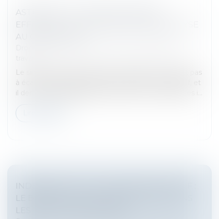
ASTREINTE OU TEMPS DE TRAVAIL
EFFECTIF ? LA COUR IMPOSE UNE ANALYSE
AU CAS PAR CAS
Droit du travail - Salariés
/
Relation individuelles au
travail
Le simple fait qu’un salarié soit d’astreinte ne suffit pas
à écarter la qualification de temps de travail effectif, et
il demeure indispensable de vérifier si les contraintes i...
Lire la suite
INDEMNITÉ POUR LICENCIEMENT ABUSIF :
LE BARÈME LÉGAL S’IMPOSE, MÊME DANS
LES PETITES ENTREPRISES