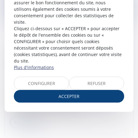
assurer le bon fonctionnement du site, nous
Lire la suite
utilisons également des cookies soumis à votre
consentement pour collecter des statistiques de
visite.
Cliquez ci-dessous sur « ACCEPTER » pour accepter
le dépôt de l'ensemble des cookies ou sur «
CONFIGURER » pour choisir quels cookies
nécessitant votre consentement seront déposés
HEURES SUPPLÉMENTAIRES ET FAUTE
(cookies statistiques), avant de continuer votre visite
GRAVE : DOUBLE RAPPEL À L’ORDRE DE LA
du site.
Plus d'informations
COUR DE CASSATION
Droit du travail - Salariés
/
Relation individuelles au
travail
CONFIGURER
REFUSER
La preuve des heures supplémentaires repose sur un
ACCEPTER
mécanisme partagé : le salarié doit présenter des
éléments suffisamment précis pour étayer sa
demande, tandis que l’employeur...
Lire la suite