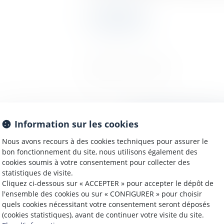
Lire la suite
Information sur les cookies
À SON INSU
COMMENT GÉRER 
Nous avons recours à des cookies techniques pour assurer le
IT PAS
SÉPARATION?
bon fonctionnement du site, nous utilisons également des
cookies soumis à votre consentement pour collecter des
NT PROBANT DES
Droit de la famille, 
statistiques de visite.
et séparation
Cliquez ci-dessous sur « ACCEPTER » pour accepter le dépôt de
les au travail
Avec l’arrivée de l’é
l'ensemble des cookies ou sur « CONFIGURER » pour choisir
organiser les vacance
quels cookies nécessitant votre consentement seront déposés
ployeur, une Cour
(cookies statistiques), avant de continuer votre visite du site.
possible de partir ? Qu
rement clandestin