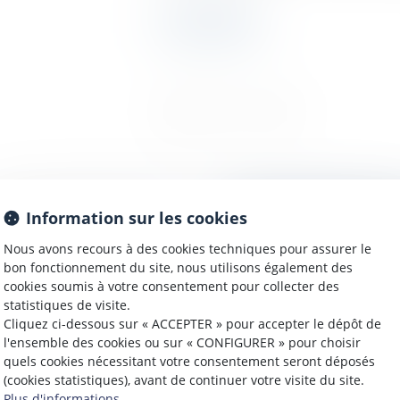
Lire la suite
Information sur les cookies
T DE TRAVAIL :
L’APPRENTISSAGE
Nous avons recours à des cookies techniques pour assurer le
ALARIÉ ?
PROFESSIONNELLE
bon fonctionnement du site, nous utilisons également des
les au travail
COMPTES
cookies soumis à votre consentement pour collecter des
statistiques de visite.
Droit du travail - Sala
 litiges qui permet
Cliquez ci-dessous sur « ACCEPTER » pour accepter le dépôt de
 en échange de
Dans un rapport prés
l'ensemble des cookies ou sur « CONFIGURER » pour choisir
ne peut toutef...
plusieurs pistes d’é
quels cookies nécessitant votre consentement seront déposés
public. En ligne de mi
(cookies statistiques), avant de continuer votre visite du site.
Plus d'informations