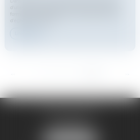
Dans un arrêt rendu le 5 juillet dernier à l’occasion
d’une demande en paiement d'un rappel de salaire,
formée par une salariée, pour violation du principe
d’égalité de traiteme...
Lire la suite
...
<<
<
21
22
23
24
25
26
27
>
>>
HARNO & ASSOCIÉS
26 rue de Ruat
33000 BORDEAUX
Tél :
05 33 89 17 50
NOUS LOCALISER