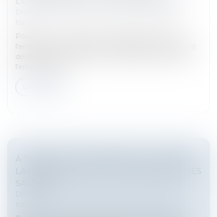
L’ORDONNANCE DU 22 SEPTEMBRE 2017
Droit du travail - Salariés
/
Relation individuelles au
travail
Pour la Cour de cassation, l'obligation qui pèse sur
l'employeur de rechercher un reclassement au salarié
déclaré par le médecin du travail inapte à reprendre
l'emploi qu'il occ...
Lire la suite
À TRAVAIL ÉGAL SALAIRE ÉGAL : LIMITE DE
LA PRISE EN COMPTE DE L’ANCIENNETÉ DES
SALARIÉS
Droit du travail - Salariés
/
Relation individuelles au
travail