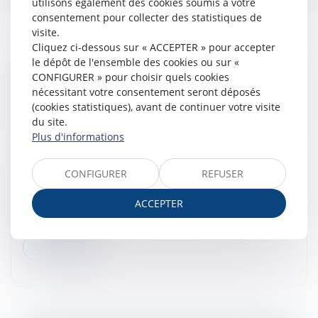
utilisons également des cookies soumis à votre
consentement pour collecter des statistiques de
visite.
Cliquez ci-dessous sur « ACCEPTER » pour accepter
le dépôt de l'ensemble des cookies ou sur «
DATE D’APPRÉCIATION DE LA DEMANDE DE
CONFIGURER » pour choisir quels cookies
PRESTATION COMPENSATOIRE ET
nécessitant votre consentement seront déposés
CONSÉQUENCE DE L’APPEL FORMÉ CONTRE
(cookies statistiques), avant de continuer votre visite
LE JUGEMENT DE DIVORCE
du site.
Plus d'informations
Droit de la famille, des personnes et de leur patrimoine
/
Divorce et séparation
CONFIGURER
REFUSER
Dans un arrêt du 12 juillet 2023, la Cour de cassation, au
visa des articles 260 et 270 du Code civil et 562 du
ACCEPTER
Code de procédure civile, rappelle que pour apprécier
la demande...
Lire la suite