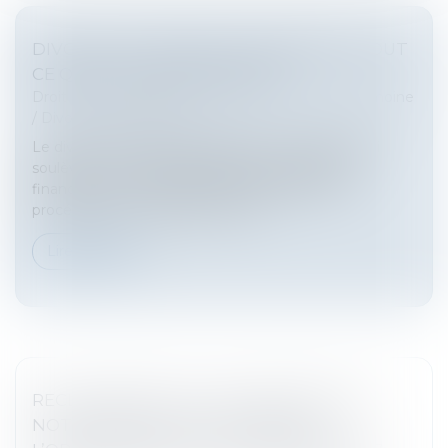
DIVORCE ET PENSION ALIMENTAIRE : TOUT
CE QUE VOUS DEVEZ SAVOIR
Droit de la famille, des personnes et de leur patrimoine
/
Divorce et séparation
Le divorce est une étape difficile et complexe, qui
soulève de nombreuses questions juridiques et
financières. L’un des enjeux majeurs de cette
procédure est la question de la p...
Lire la suite
RECLASSEMENT DU SALARIÉ INAPTE ET
NOTION DE GROUPE AU SENS DE