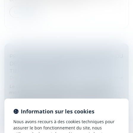
Lire la suite
PROTECTION DE L'ENFANCE : PARUTION DU
DÉCRET SUR L'ACCOMPAGNEMENT DU
TIERS DE CONFIANCE
Droit de la famille, des personnes et de leur patrimoine
Le décret n° 2023-826 du 28 août 2023 relatif aux
modalités d’accompagnement du tiers digne de
confiance, de l’accueil durable et bénévole par un tiers
et de désignation de la p...
Information sur les cookies
Lire la suite
Nous avons recours à des cookies techniques pour
assurer le bon fonctionnement du site, nous