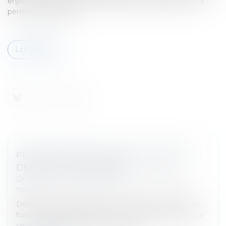
enjeux majeurs de cette procédure est la question de la
pension alimentaire...
Lire la suite
PÉRIODE D'ESSAI : NOUVELLES DURÉES
DEPUIS LE 9 SEPTEMBRE
Droit du travail - Salariés
/
Relation individuelles au
travail
Depuis le 9 septembre 2023, il n'est plus possible de
fixer une période d'essai d'une durée plus longue que
celles prévues par le code du travail...