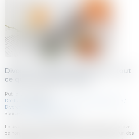
Divorce et pension alimentaire : tout
ce que vous devez savoir
Publié le :
23/08/2023
Droit de la famille, des personnes et de leur patrimoine
/
Divorce et séparation
Source :
www.droits-pharmacie.fr
Le divorce est une étape difficile et complexe, qui soulève
de nombreuses questions juridiques et financières. L’un des