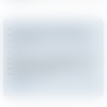
RECLASSEMENT DU SALARIÉ INAPTE :
RAPPEL CONCERNANT LE PÉRIMÈTRE DE
L'OBLIGATION
Droit du travail - Salariés
/
Relation individuelles au
travail
Il résulte de l'article L. 1226-2-1 du Code du travail que
lorsque le médecin du travail mentionne
expressément dans son avis que tout maintien du
salarié dans l'emploi serait g...
Lire la suite