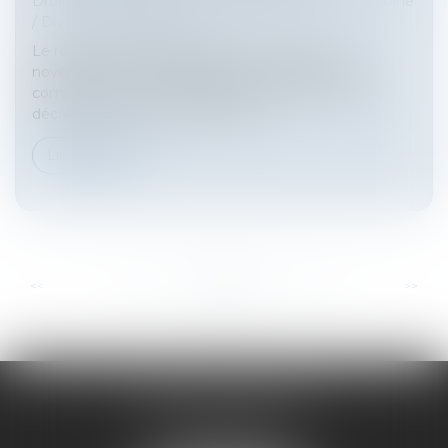
Droit de la famille, des personnes et de leur patrimoine
/
Divorce et séparation
Le règlement n°2201/2003 du Conseil du 27
novembre 2003, dit Bruxelles II bis, est relatif à la
compétence, la reconnaissance et l’exécution des
décisions en matière matrimonial...
Lire la suite
...
...
<<
<
19
20
21
22
23
24
25
>
>>
HARNO & ASSOCIÉS
26 rue de Ruat