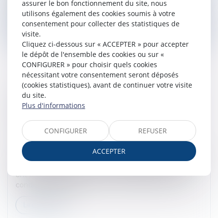
licencie...
assurer le bon fonctionnement du site, nous
utilisons également des cookies soumis à votre
Lire la suite
consentement pour collecter des statistiques de
visite.
Cliquez ci-dessous sur « ACCEPTER » pour accepter
le dépôt de l'ensemble des cookies ou sur «
CONFIGURER » pour choisir quels cookies
nécessitant votre consentement seront déposés
(cookies statistiques), avant de continuer votre visite
LES CONDITIONS D’APPRÉCIATION DE
du site.
Plus d'informations
L’EXISTENCE D’UN HARCÈLEMENT MORAL
PAR LE JUGE
Droit du travail - Salariés
/
Relation individuelles au
CONFIGURER
REFUSER
travail
ACCEPTER
Le harcèlement moral est défini par l’article L. 1151-1 du
Code du travail comme des agissements répétés qui
ont pour objet ou pour effet une dégradation des
conditions de trava...
Lire la suite