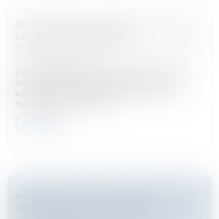
PARTICIPATION AUX ACQUÊTS : CALCUL DE
LA PLUS-VALUE D’UN BIEN
Droit de la famille, des personnes et de leur patrimoine
/
Divorce et séparation
L’article 1569 du Code civil dispose que « Pendant la
durée du mariage, le régime matrimonial de
participation aux acquêts fonctionne comme si les
époux étaient mariés sous le r...
Lire la suite
NON-RETOUR ILLICITE D’ENFANT : QUELLE
JURIDICTION EST COMPÉTENTE ?