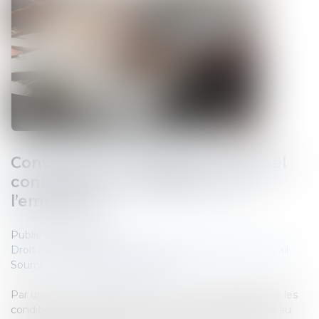
Convention en forfait jours : rappel
concernant les obligations de
l’employeur
Publié le :
22/01/2024
Droit du travail - Salariés
/
Relation individuelles au travail
Source :
www.lemag-juridique.com
Par un arrêt du 10 janvier 2024, la Cour d’appel rappelle les
conditions de validité d’une convention de forfait jour, au