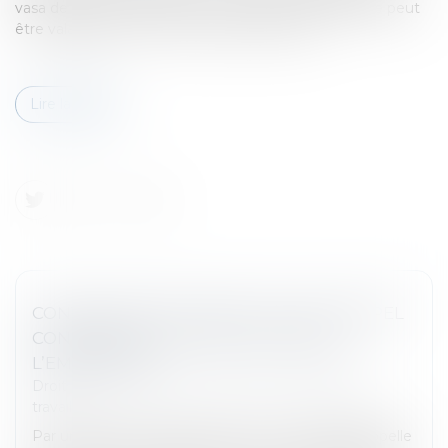
vasa de l’article L 3121-65 I du Code du travail, laquelle peut
être valablement conclue sous réserve que...
Lire la suite
CONVENTION EN FORFAIT JOURS : RAPPEL
CONCERNANT LES OBLIGATIONS DE
L’EMPLOYEUR
Droit du travail - Salariés
/
Relation individuelles au
travail
Par un arrêt du 10 janvier 2024, la Cour d’appel rappelle