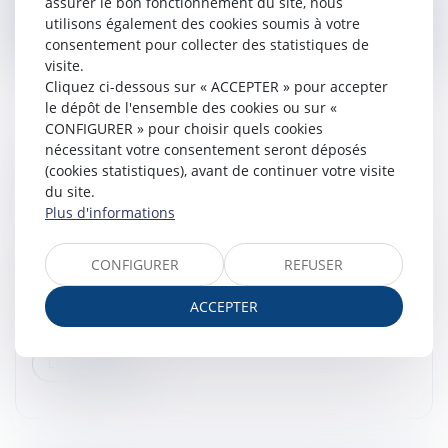
assurer le bon fonctionnement du site, nous
Lire la suite
utilisons également des cookies soumis à votre
consentement pour collecter des statistiques de
visite.
Cliquez ci-dessous sur « ACCEPTER » pour accepter
le dépôt de l'ensemble des cookies ou sur «
CONFIGURER » pour choisir quels cookies
nécessitant votre consentement seront déposés
LA MESSAGERIE DU SALARIÉ ET LE MOTIF
(cookies statistiques), avant de continuer votre visite
DU LICENCIEMENT
du site.
Droit du travail - Salariés
/
Relation individuelles au
Plus d'informations
travail
D’abord, il résulte des articles 8 de la Conv. EDH, 9 du
CONFIGURER
REFUSER
Code civil et L. 1121-1 du Code du travail que le salarié a
droit, même au temps et au lieu de travail, au respect
ACCEPTER
de l’...
Lire la suite