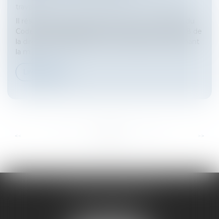
travail
Il résulte des articles L1225-17, alinéa 1, et L1225-29 du
Code du travail, interprétés à la lumière de l'article 8 de
la directive 92/85/CEE du 19 octobre 1992, concernant
la m...
Lire la suite
...
...
<<
<
13
14
15
16
17
18
19
>
>>
HARNO & ASSOCIÉS
26 rue de Ruat
33000 BORDEAUX