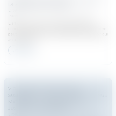
DES ABSENCES DU SALARIÉ
Droit du travail - Salariés
/
Relation individuelles au
travail
L'article L 3141-24, II, du Code du travail, précise
concernant l'indemnité de congé payé, que celle-ci ne
peut être inférieure au montant de la rémunération qui
aurait été perç...
Lire la suite
VIOLATION DE L’OBLIGATION DE
SUSPENDRE LE TRAVAIL DURANT LE CONGÉ
MATERNITÉ : LA SALARIÉE N’A PAS À
JUSTIFIER D’UN PRÉJUDICE
Droit du travail - Salariés
/
Relation individuelles au