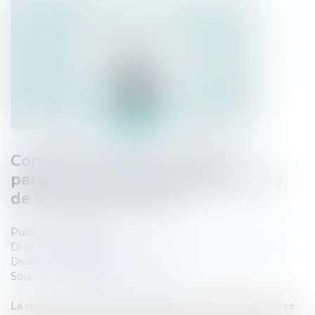
Comment s'exerce l'autorité
parentale des parents séparés lors
de la rentrée scolaire ?
Publié le :
25/09/2024
Droit de la famille, des personnes et de leur patrimoine
/
Divorce et séparation
Source :
www.lemag-juridique.com
La rentrée scolaire est une étape importante dans l’année