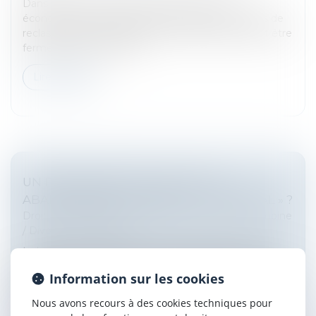
Dans le cadre d’un licenciement pour motif
économique, l’employeur doit proposer des offres de
reclassement à ses salariés. Des offres qui doivent être
fermes, c’est-à-dire ne p...
Lire la suite
UN PARTENAIRE DE PACS PEUT-IL
ABANDONNER LE DOMICILE « CONJUGAL » ?
Droit de la famille, des personnes et de leur patrimoine
/
Divorce et séparation
Isabelle vient d’avoir une violente dispute avec son
amie Nelly avec laquelle elle est pacsée depuis 2008.
Information sur les cookies
Nelly lui annonce qu’elle quitte leur domicile pour
s’établir à une au...
Nous avons recours à des cookies techniques pour