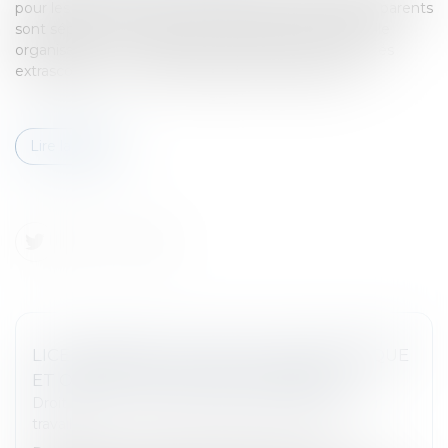
pour les parents et leurs enfants, surtout lorsque les parents
sont séparés. Il va falloir mettre en place une nouvelle
organisation : nouvelle école, inscription à des activités
extrascolaires… En cas de désaccord, qui décide ?...
Lire la suite
LICENCIEMENT POUR MOTIF ÉCONOMIQUE
ET OBLIGATION DE RECLASSEMENT
Droit du travail - Salariés
/
Relation individuelles au
travail