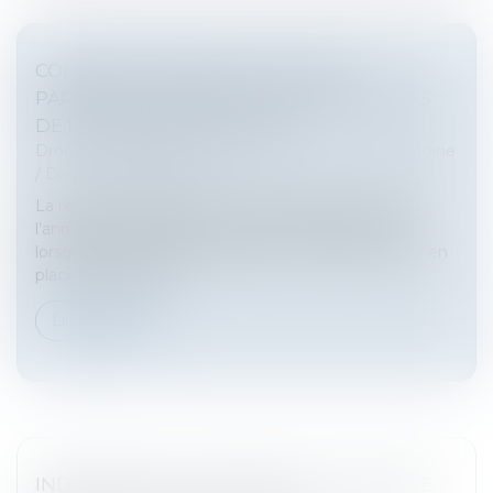
COMMENT S'EXERCE L'AUTORITÉ
PARENTALE DES PARENTS SÉPARÉS LORS
DE LA RENTRÉE SCOLAIRE ?
Droit de la famille, des personnes et de leur patrimoine
/
Divorce et séparation
La rentrée scolaire est une étape importante dans
l’année pour les parents et leurs enfants, surtout
lorsque les parents sont séparés. Il va falloir mettre en
place une nouvelle...
Lire la suite
INDEMNITÉ DE CONGÉ PAYÉ ET RETENUE