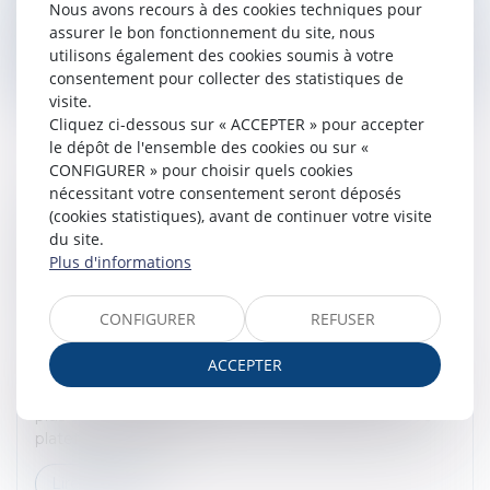
Nous avons recours à des cookies techniques pour
assurer le bon fonctionnement du site, nous
Lire la suite
utilisons également des cookies soumis à votre
consentement pour collecter des statistiques de
visite.
Cliquez ci-dessous sur « ACCEPTER » pour accepter
le dépôt de l'ensemble des cookies ou sur «
CONFIGURER » pour choisir quels cookies
nécessitant votre consentement seront déposés
LA DIRECTIVE SUR LES TRAVAILLEURS DES
(cookies statistiques), avant de continuer votre visite
PLATEFORMES NUMÉRIQUES
du site.
Plus d'informations
DÉFINITIVEMENT ADOPTÉE PAR L'UNION
EUROPÉENNE
Droit du travail - Salariés
/
Relation individuelles au
CONFIGURER
REFUSER
travail
ACCEPTER
Lundi 14 octobre, le Conseil de l'UE a donné son feu
vert à un texte qui apportera une protection accrue à
plus de 28 millions de personnes travaillant pour des
plateformes numé...
Lire la suite