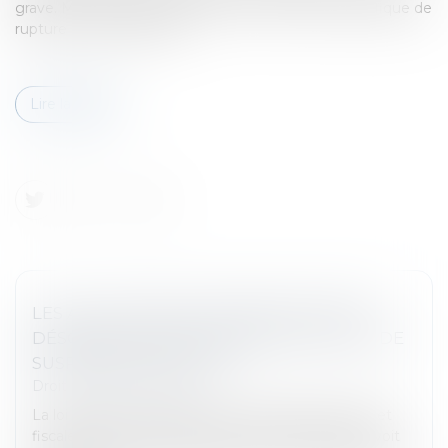
grave. Mais le salarié a alors droit à l’indemnité spécifique de
rupture conventionnelle...
Lire la suite
LES ALLOCATIONS CHÔMAGE PEUVENT
DÉSORMAIS ÊTRE SUSPENDUES EN CAS DE
SUSPICION DE FRAUDE
Droit du travail - Salariés
La loi relative à la lutte contre les fraudes sociales et
fiscales a été promulguée le 25 juin 2026. Elle prévoit