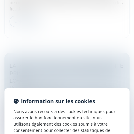
de nouveaux moyens de détection et de sanction des
fraudes, not...
Lire la suite
LA PROTECTION DE LA SALARIÉE ENCEINTE
PRIME SUR L’OBLIGATION ALLÉGUÉE DE
LOYAUTÉ
Droit du travail - Salariés
Une salariée enceinte n’est pas tenue d’informer son
Information sur les cookies
employeur de son état de grossesse. Dès lors, son
omission ne peut constituer une faute grave justifiant
Nous avons recours à des cookies techniques pour
son licenciement. T...
assurer le bon fonctionnement du site, nous
utilisons également des cookies soumis à votre
Lire la suite
consentement pour collecter des statistiques de