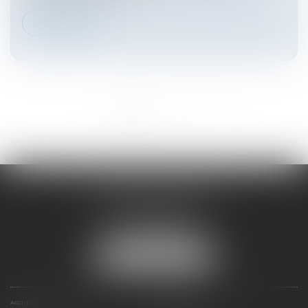
Lire la suite
<<
<
1
2
3
>
>>
HARNO & ASSOCIÉS
26 rue de Ruat
33000 BORDEAUX
Tél :
05 33 89 17 50
NOUS LOCALISER
ACCUEIL
PRÉSENTATION