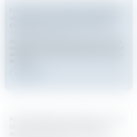
FORFAIT JOURS ET SANTÉ DU SALARIÉ :
VALIDATION D’UN ACCORD D’ENTREPRISE
ENCADRANT LA CHARGE DE TRAVAIL
Droit du travail - Salariés
Par cet arrêt, la Cour de cassation se prononce sur la
validité d’une convention de forfait en jours au regard
des exigences relatives au droit à la santé et au repos
du salarié...
Lire la suite
MALADIE PENDANT LES CONGÉS : LA COUR
DE CASSATION CONSACRE LE DROIT AU
REPORT DES JOURS DE CONGÉ PAYÉ