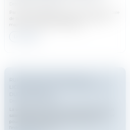
Droit du travail - Salariés
Par un arrêt du 10 septembre 2025, la chambre sociale
de la Cour de cassation a opéré en un revirement
majeur en matière de congés payés...
Lire la suite
RUPTURE CONVENTIONNELLE ET
LICENCIEMENT : QUELLE INDEMNITÉ EST
DUE AU SALARIÉ ?
Droit du travail - Salariés
La signature d’une rupture conventionnelle avec un
salarié n’empêche pas son employeur de le licencier
pour faute grave. Mais le salarié a alors droit à
l’indemnité spécifique d...