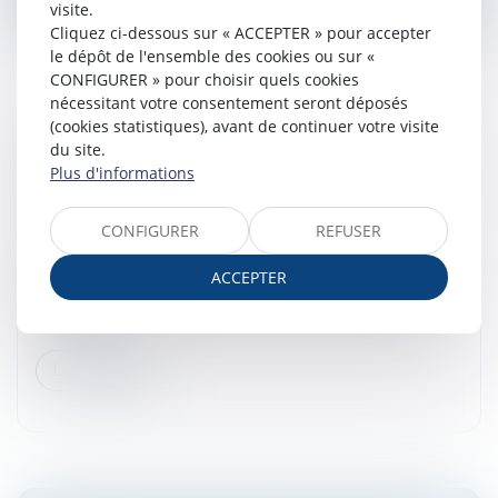
visite.
Cliquez ci-dessous sur « ACCEPTER » pour accepter
le dépôt de l'ensemble des cookies ou sur «
CONFIGURER » pour choisir quels cookies
nécessitant votre consentement seront déposés
(cookies statistiques), avant de continuer votre visite
VISITE MÉDICALE DE REPRISE ET
du site.
CONVENTION COLLECTIVE : L’EMPLOYEUR
Plus d'informations
TENU MALGRÉ L’ÉVOLUTION DES TEXTES
Droit du travail - Salariés
CONFIGURER
REFUSER
Par cet arrêt, la Cour de cassation se prononce sur
ACCEPTER
l’obligation pour l’employeur d’organiser une visite
médicale de reprise à l’issue d’un arrêt de travail pour
maladie...
Lire la suite