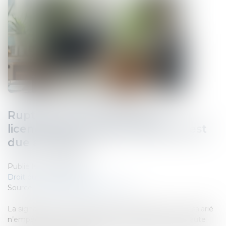
Rupture conventionnelle et
licenciement : quelle indemnité est
due au salarié ?
Publié le :
19/08/2025
Droit du travail - Salariés
Source :
cabinet-rs.expert-infos.com
La signature d’une rupture conventionnelle avec un salarié
n’empêche pas son employeur de le licencier pour faute