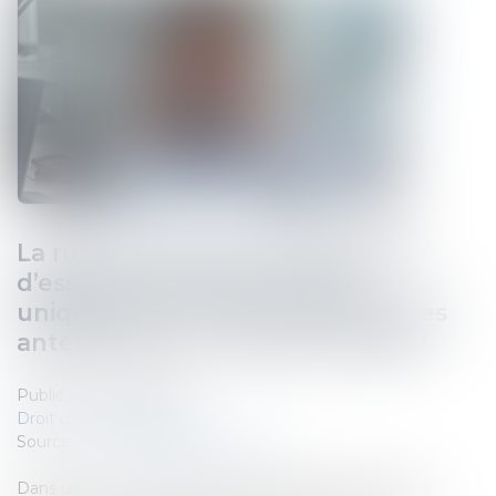
La rupture abusive de la période
d’essai ne peut être fondée
uniquement sur des circonstances
antérieures au contrat de travail !
Publié le :
04/03/2025
Droit du travail - Salariés
Source :
www.lemag-juridique.com
Dans un contrat de travail, la période d’essai permet à