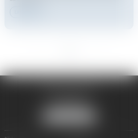
Lire la suite
<<
<
1
2
3
>
>>
HARNO & ASSOCIÉS
26 rue de Ruat
33000 BORDEAUX
Tél :
05 33 89 17 50
NOUS LOCALISER
ACCUEIL
PRÉSENTATION