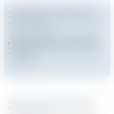
L’APPRENTISSAGE ET LA FORMATION
PROFESSIONNELLE DANS LE VISEUR DE LA
COUR DES COMPTES
Droit du travail - Salariés
Dans un rapport présenté hier, la Cour des comptes
propose plusieurs pistes d’économie pour éviter un
dérapage du déficit public. En ligne de mire, plusieurs
dispositifs de form...
Lire la suite
RETENUES INDUES SUR LE SALAIRE DU
SALARIÉ ET DISCRIMINATION SYNDICALE
Droit du travail - Salariés