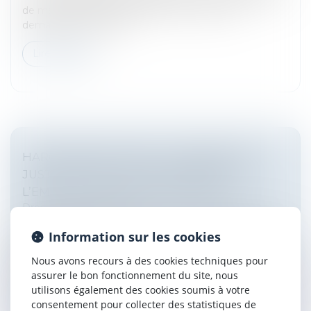
de maintien de contrat peut, à son choix, soit
demander au reprene...
Lire la suite
HARCÈLEMENT MORAL : L’ABSENCE DE
JUSTIFICATION DES AGISSEMENTS DE
L’EMPLOYEUR LUI EST IMPUTABLE
Droit du travail - Salariés
Le harcèlement moral en droit du travail est défini à
Information sur les cookies
l'article L 1152-1 du Code du travail comme des
agissements répétés ayant pour effet une dégradation
Nous avons recours à des cookies techniques pour
des conditions de trav...
assurer le bon fonctionnement du site, nous
utilisons également des cookies soumis à votre
Lire la suite
consentement pour collecter des statistiques de