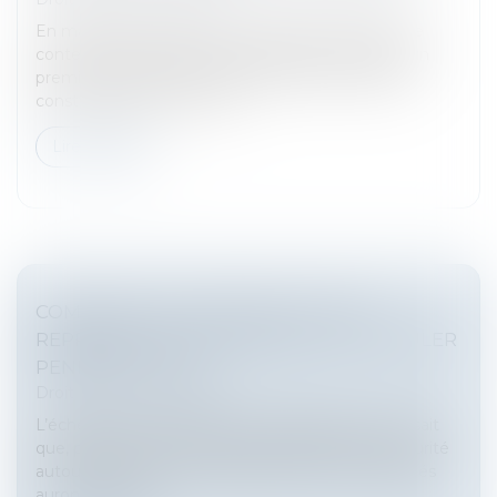
En matière de preuve d’une discrimination dans le
contentieux prud’homal, le salarié est tenu dans un
premier temps de présenter les éléments de fait
constituant selon lui une d...
Lire la suite
COMMENT LES SALARIÉS ET LEURS
REPRÉSENTANTS POURRONT-ILS CIRCULER
PENDANT LES JO ?
Droit du travail - Salariés
L’échéance arrive désormais à grands pas et l’on sait
que, pour pouvoir accéder aux périmètres de sécurité
autour des lieux de compétitions des JO, les salariés
auront besoin d’...