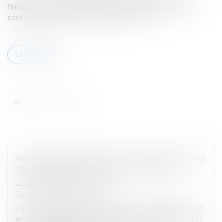
l’employeur et au salarié de rompre unilatéralement le
contrat de travail sans donner de motifs...
Lire la suite
MAINTIEN DU CONTRAT DE TRAVAIL EN CAS
DE CHANGEMENT DE PRESTATAIRE ET
LICENCIEMENT ABUSIF
Droit du travail - Salariés
La Cour a rappelé le 4 juin dernier qu'un salarié licencié
en méconnaissance des dispositions conventionnelles