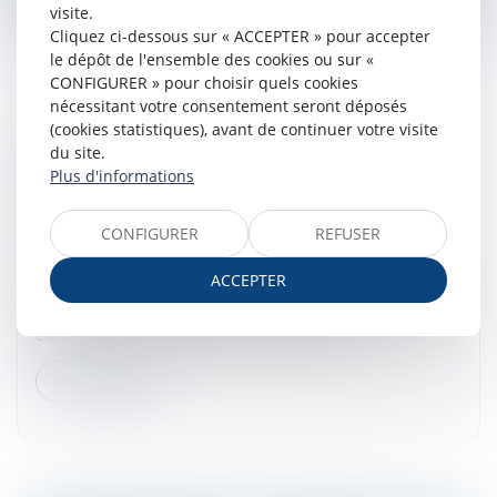
visite.
Cliquez ci-dessous sur « ACCEPTER » pour accepter
le dépôt de l'ensemble des cookies ou sur «
CONFIGURER » pour choisir quels cookies
nécessitant votre consentement seront déposés
(cookies statistiques), avant de continuer votre visite
LA RUPTURE ABUSIVE DE LA PÉRIODE
du site.
D’ESSAI NE PEUT ÊTRE FONDÉE
Plus d'informations
UNIQUEMENT SUR DES CIRCONSTANCES
ANTÉRIEURES AU CONTRAT DE TRAVAIL !
CONFIGURER
REFUSER
Droit du travail - Salariés
ACCEPTER
Dans un contrat de travail, la période d’essai permet à
l’employeur et au salarié de rompre unilatéralement le
contrat de travail sans donner de motifs...
Lire la suite