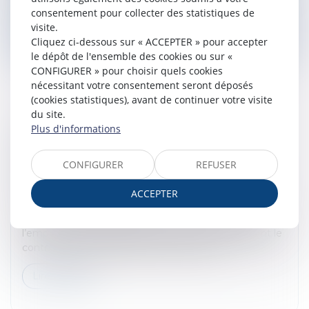
consentement pour collecter des statistiques de
visite.
Lire la suite
Cliquez ci-dessous sur « ACCEPTER » pour accepter
le dépôt de l'ensemble des cookies ou sur «
CONFIGURER » pour choisir quels cookies
nécessitant votre consentement seront déposés
(cookies statistiques), avant de continuer votre visite
du site.
Plus d'informations
LA RUPTURE ABUSIVE DE LA PÉRIODE
D’ESSAI NE PEUT ÊTRE FONDÉE
CONFIGURER
REFUSER
UNIQUEMENT SUR DES CIRCONSTANCES
ANTÉRIEURES AU CONTRAT DE TRAVAIL !
ACCEPTER
Droit du travail - Salariés
Dans un contrat de travail, la période d’essai permet à
l’employeur et au salarié de rompre unilatéralement le
contrat de travail sans donner de motifs...
Lire la suite