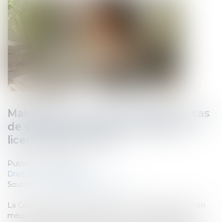
Maintien du contrat de travail en cas
de changement de prestataire et
licenciement abusif
Publié le :
17/06/2025
Droit du travail - Salariés
Source :
www.lemag-juridique.com
La Cour a rappelé le 4 juin dernier qu'un salarié licencié en
méconnaissance des dispositions conventionnelles de