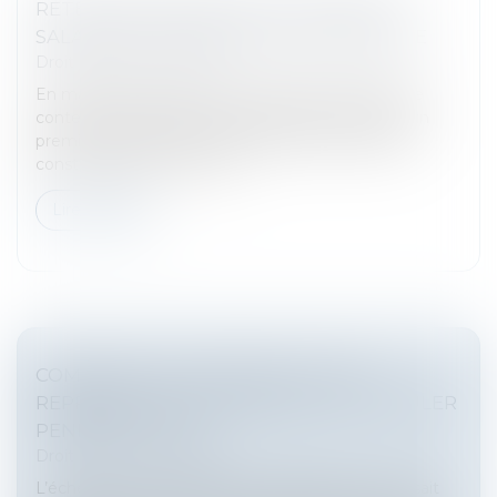
RETENUES INDUES SUR LE SALAIRE DU
SALARIÉ ET DISCRIMINATION SYNDICALE
Droit du travail - Salariés
En matière de preuve d’une discrimination dans le
contentieux prud’homal, le salarié est tenu dans un
premier temps de présenter les éléments de fait
constituant selon lui une d...
Lire la suite
COMMENT LES SALARIÉS ET LEURS
REPRÉSENTANTS POURRONT-ILS CIRCULER
PENDANT LES JO ?
Droit du travail - Salariés
L’échéance arrive désormais à grands pas et l’on sait