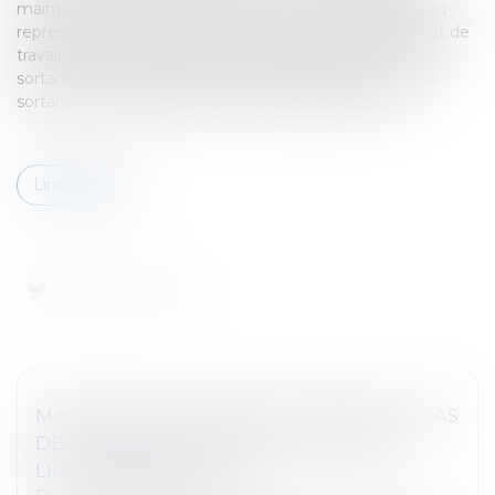
maintien de contrat peut, à son choix, soit demander au
repreneur (entreprise entrante) la reprise de son contrat de
travail (ce qui prive le licenciement initial de l'entreprise
sortante de tout effet), soit demander à l'entrepreneur
sortant une indemnisation pour le préjudice subi...
Lire la suite
MAINTIEN DU CONTRAT DE TRAVAIL EN CAS
DE CHANGEMENT DE PRESTATAIRE ET
LICENCIEMENT ABUSIF