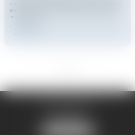
que, pour pouvoir accéder aux périmètres de sécurité
autour des lieux de compétitions des JO, les salariés
auront besoin d’...
Lire la suite
<<
<
1
2
3
>
>>
HARNO & ASSOCIÉS
26 rue de Ruat
33000 BORDEAUX
Tél :
05 33 89 17 50
NOUS LOCALISER