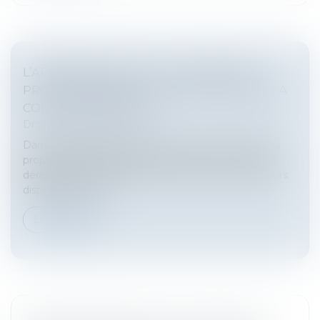
L’APPRENTISSAGE ET LA FORMATION
PROFESSIONNELLE DANS LE VISEUR DE LA
COUR DES COMPTES
Droit du travail - Salariés
Dans un rapport présenté hier, la Cour des comptes
propose plusieurs pistes d’économie pour éviter un
dérapage du déficit public. En ligne de mire, plusieurs
dispositifs de form...
Lire la suite