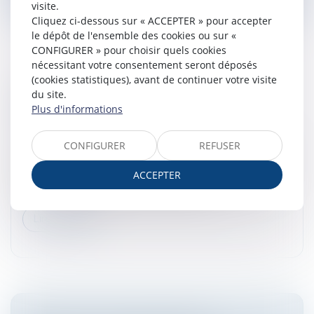
visite.
Cliquez ci-dessous sur « ACCEPTER » pour accepter
le dépôt de l'ensemble des cookies ou sur «
CONFIGURER » pour choisir quels cookies
nécessitant votre consentement seront déposés
(cookies statistiques), avant de continuer votre visite
MARIAGE SOUS COMMUNAUTÉ :
du site.
CONFISCATION POSSIBLE D’UN BIEN
Plus d'informations
COMMUN EN VALEUR
Droit de la famille, des personnes et de leur patrimoine
CONFIGURER
REFUSER
Dans le cadre d’un mariage soumis au régime de la
ACCEPTER
communauté légale, les biens acquis pendant l’union
sont, en principe, des biens communs...
Lire la suite