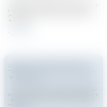
L'administration fiscale peut écarter une dette inscrite
au passif d’une succession si celle-ci n'a pas été
personnellement constatée par l'officier public dans
l'exercice de se...
Lire la suite
MESURE DE PLACEMENT PROVISOIRE :
PRÉCISION SUR LE DÉCOMPTE DES DÉLAIS
DE PROCÉDURE !
Droit de la famille, des personnes et de leur patrimoine
Dans le cadre d’une mesure d’urgence de placement
provisoire à l’initiative du Procureur de la République, le
juge des enfants doit, dans un délai de quinze jours à
compter de s...