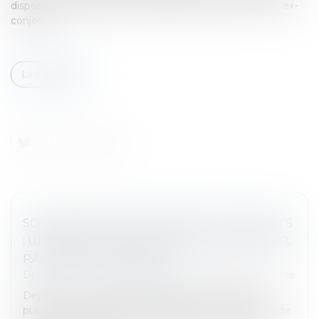
dispositif de décharge de solidarité de paiement entre ex-
conjoints...
Lire la suite
SOLIDARITÉ FISCALE ENTRE EX-CONJOINTS
: UNE RÉFORME APPLIQUÉE AVEC RIGUEUR,
RAPIDITÉ ET HUMANITÉ
Droit de la famille, des personnes et de leur patrimoine
Depuis un an, la direction générale des Finances
publiques (DGFiP) s'est mobilisée pour l'application de