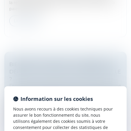
la réforme du dispositif de décharge de solidarité de
paiement entre ex-...
Lire la suite
BIEN GREVÉ D’USUFRUIT : COMMENT SE
DÉROULE L’ATTRIBUTION PRÉFÉRENTIELLE
?
Droit de la famille, des personnes et de leur patrimoine
L’attribution préférentielle d’une entreprise agricole est
Information sur les cookies
prévue par les articles 831 et suivants du Code civil. Ce
mécanisme permet à un héritier participant à
Nous avons recours à des cookies techniques pour
l’exploitation...
assurer le bon fonctionnement du site, nous
utilisons également des cookies soumis à votre
Lire la suite
consentement pour collecter des statistiques de