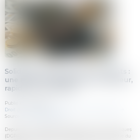
Solidarité fiscale entre ex-conjoints :
une réforme appliquée avec rigueur,
rapidité et humanité
Publié le :
17/06/2025
Droit de la famille, des personnes et de leur patrimoine
Source :
www.impots.gouv.fr
Depuis un an, la direction générale des Finances publiques
(DGFiP) s'est mobilisée pour l'application de la réforme du