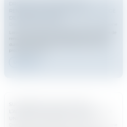
DROIT DE VISITE EN ESPACE DE
RENCONTRE : L’OBLIGATION POUR LE JUGE
DE FIXER UNE DURÉE
Droit de la famille, des personnes et de leur patrimoine
Lorsqu'un droit de visite est exercé dans un espace de
rencontre, le juge doit impérativement en fixer la
durée, conformément à l'article 1180-5 du Code de
procédure civile. L'a...
Lire la suite
SUCCESSION ET QUASI-USUFRUIT :
L’ADMINISTRATION PEUT-ELLE RECTIFIER
UNE DETTE DÉCLARÉE AU PASSIF ?
Droit de la famille, des personnes et de leur patrimoine