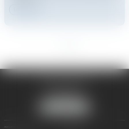
Lire la suite
<<
<
1
2
3
4
>
>>
HARNO & ASSOCIÉS
26 rue de Ruat
33000 BORDEAUX
Tél :
05 33 89 17 50
NOUS LOCALISER
ACCUEIL
PRÉSENTATION