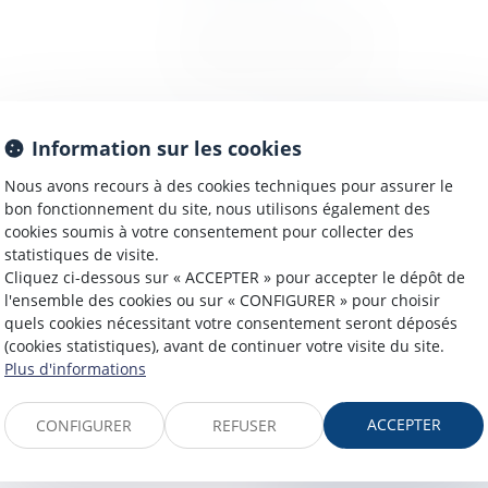
Information sur les cookies
Nous avons recours à des cookies techniques pour assurer le
MANDATAIRE SPÉC
bon fonctionnement du site, nous utilisons également des
ÉS
MÊME APRÈS LA 
cookies soumis à votre consentement pour collecter des
 patrimoine
Droit de la famille, 
statistiques de visite.
Cliquez ci-dessous sur « ACCEPTER » pour accepter le dépôt de
 vise à lutter contre
La Cour de cassation a
l'ensemble des cookies ou sur « CONFIGURER » pour choisir
anisant leur retour
d’accès à un tribunal,
quels cookies nécessitant votre consentement seront déposés
européenne des droit
(cookies statistiques), avant de continuer votre visite du site.
Plus d'informations
Lire la suite
ACCEPTER
CONFIGURER
REFUSER