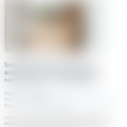
Salarié protégé licencié sans
autorisation : les congés payés
restent dus en cas d’éviction
Publié le :
26/05/2026
Droit du travail - Salariés
/
Relation individuelles au travail
Source :
www.lemag-juridique.com
La Cour de cassation a précisé dans un arrêt du 13 mai
dernier les conséquences indemnitaires attachées au