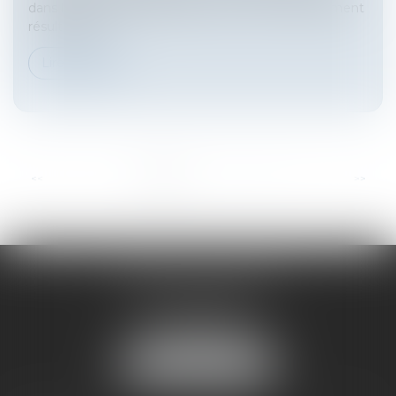
dans l’impossibilité d’agir par suite d’un empêchement
résultant de...
Lire la suite
...
<<
<
1
2
3
4
5
6
7
>
>>
HARNO & ASSOCIÉS
26 rue de Ruat
33000 BORDEAUX
Tél :
05 33 89 17 50
NOUS LOCALISER