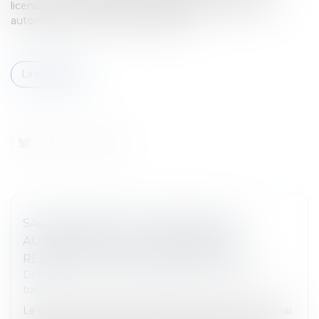
licenciement nul d’un salarié protégé intervenu sans
autorisation administrative préalable...
Lire la suite
SALARIÉ PROTÉGÉ LICENCIÉ SANS
AUTORISATION : LES CONGÉS PAYÉS
RESTENT DUS EN CAS D’ÉVICTION
Droit du travail - Salariés
/
Relation individuelles au
travail
La Cour de cassation a précisé dans un arrêt du 13 mai