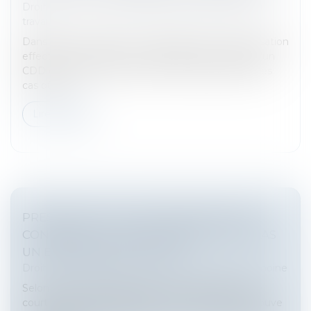
Droit du travail - Salariés
/
Relation individuelles au
travail
Dans un arrêt rendu le 9 avril 2026, la Cour de cassation
effectue un rappel sur les conditions de rupture d’un
CDD dans le cas d’un arrêt de travail. Elle précise les
cas où un...
Lire la suite
PRESCRIPTION D’UNE CRÉANCE ENTRE
CONCUBINS : LE CONCUBINAGE N’EST PAS
UN EMPÊCHEMENT D’AGIR
Droit de la famille, des personnes et de leur patrimoine
Selon l’article 2234 du Code civil, la prescription ne
court pas ou est suspendue contre celui qui se trouve