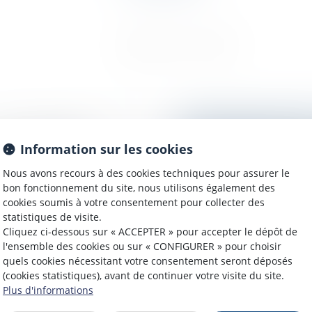
RECLASSEMENT
DEMANDE DE RUP
Information sur les cookies
DE SAUVEGARDE
COMMENT RÉDIGE
Nous avons recours à des cookies techniques pour assurer le
Droit du travail - Sala
bon fonctionnement du site, nous utilisons également des
les au travail
Pour proposer une r
cookies soumis à votre consentement pour collecter des
statistiques de visite.
sachez qu'aucun form
Code du travail, il
Cliquez ci-dessous sur « ACCEPTER » pour accepter le dépôt de
de procéder à l'envoi
e d’un plan de
l'ensemble des cookies ou sur « CONFIGURER » pour choisir
ste des...
quels cookies nécessitant votre consentement seront déposés
(cookies statistiques), avant de continuer votre visite du site.
Lire la suite
Plus d'informations